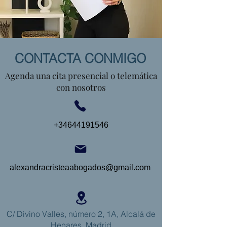
CONTACTA CONMIGO
Agenda una cita presencial o telemática
con nosotros
+34644191546
alexandracristeaabogados@gmail.com
C/ Divino Valles, número 2, 1A, Alcalá de
Henares, Madrid