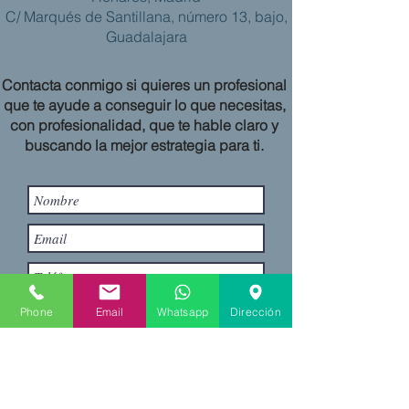
C/ Marqués de Santillana, número 13, bajo,
Guadalajara
Contacta conmigo si quieres un profesional
que te ayude a conseguir lo que necesitas,
con profesionalidad, que te hable claro y
buscando la mejor estrategia para ti.
Phone
Email
Whatsapp
Dirección