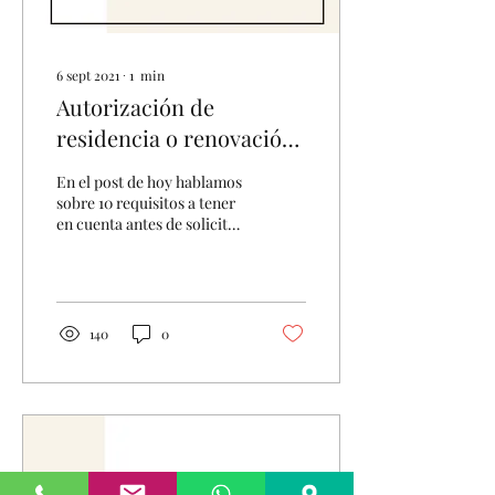
6 sept 2021
∙
1
min
Autorización de
residencia o renovación!
Este post te interesa!
En el post de hoy hablamos
sobre 10 requisitos a tener
en cuenta antes de solicitar
una autorización de
residencia o una
renovación: 1....
140
0