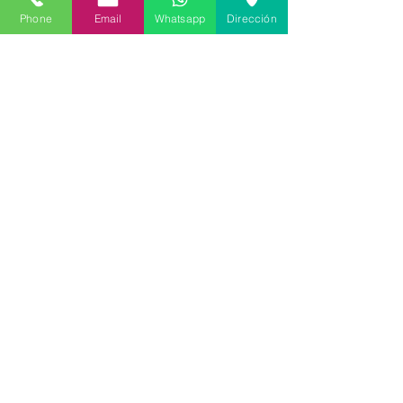
Phone
Email
Whatsapp
Dirección
24 ago 2021
∙
1
min
Reconocimiento de
sentencia de divorcio -
Exequatur
¿Por qué es necesario hacer
el reconocimiento de una
sentencia de divorcio
extranjera? 1. Para poder
actualizar tu estado civil en
el...
41
0