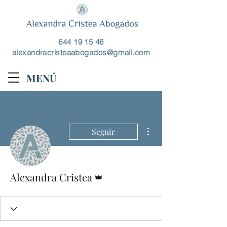
644 19 15 46
alexandracristeaabogados@gmail.com
MENÚ
Más acciones
Seguir
Administrador
Alexandra Cristea